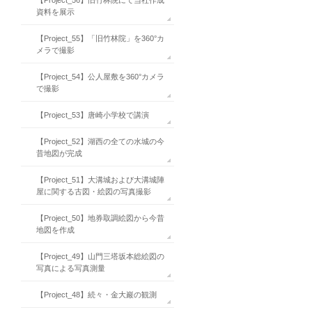
資料を展示
【Project_55】「旧竹林院」を360°カ
メラで撮影
【Project_54】公人屋敷を360°カメラ
で撮影
【Project_53】唐崎小学校で講演
【Project_52】湖西の全ての水城の今
昔地図が完成
【Project_51】大溝城および大溝城陣
屋に関する古図・絵図の写真撮影
【Project_50】地券取調絵図から今昔
地図を作成
【Project_49】山門三塔坂本総絵図の
写真による写真測量
【Project_48】続々・金大巖の観測