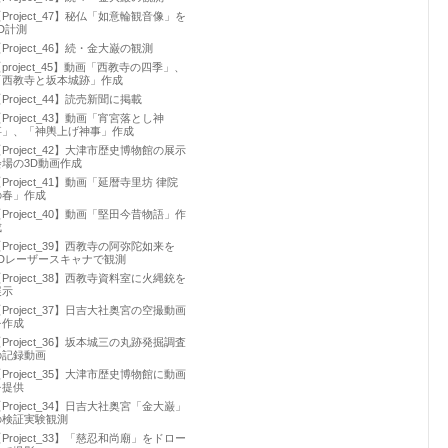
Project_47】秘仏「如意輪観音像」を
D計測
Project_46】続・金大巌の観測
project_45】動画「西教寺の四季」、
「西教寺と坂本城跡」作成
Project_44】読売新聞に掲載
Project_43】動画「宵宮落とし神
事」、「神輿上げ神事」作成
Project_42】大津市歴史博物館の展示
会場の3D動画作成
Project_41】動画「延暦寺里坊 律院
の春」作成
Project_40】動画「堅田今昔物語」作
成
Project_39】西教寺の阿弥陀如来を
3Dレーザースキャナで観測
Project_38】西教寺資料室に火縄銃を
展示
Project_37】日吉大社奥宮の空撮動画
を作成
Project_36】坂本城三の丸跡発掘調査
の記録動画
Project_35】大津市歴史博物館に動画
を提供
Project_34】日吉大社奥宮「金大巌」
の検証実験観測
Project_33】「慈忍和尚廟」をドロー