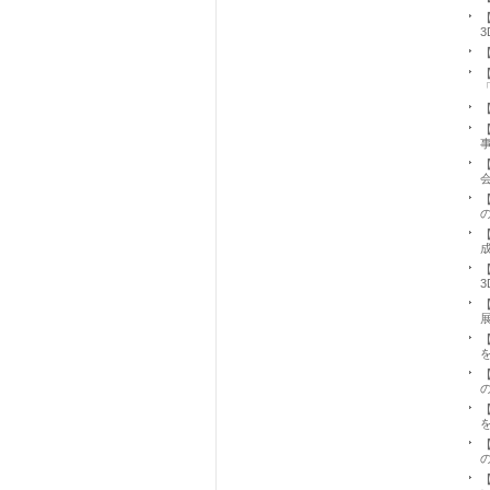
【
3
【
【
【
【
【
【
【
【
【
【
【
【
【
【