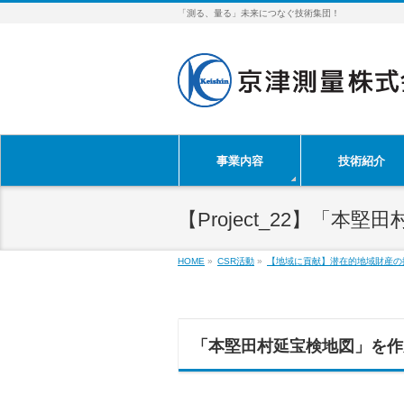
「測る、量る」未来につなぐ技術集団！
事業内容
技術紹介
【Project_22】「本
HOME
»
CSR活動
»
【地域に貢献】潜在的地域財産の
「本堅田村延宝検地図」を作