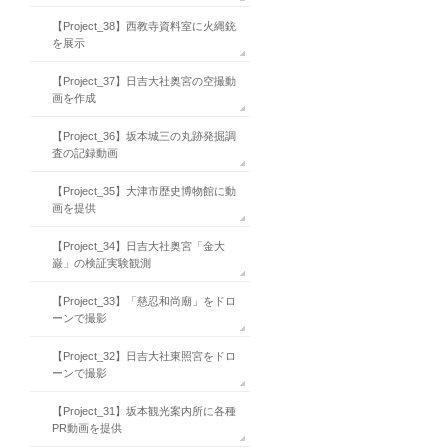
【Project_38】西教寺資料室に火縄銃
を展示
【Project_37】日吉大社奥宮の空撮動
画を作成
【Project_36】坂本城三の丸跡発掘調
査の記録動画
【Project_35】大津市歴史博物館に動
画を提供
【Project_34】日吉大社奥宮「金大
巌」の検証実験観測
【Project_33】「慈忍和尚廟」をドロ
ーンで撮影
【Project_32】日吉大社東照宮をドロ
ーンで撮影
【Project_31】坂本観光案内所に各種
PR動画を提供