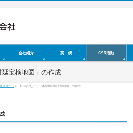
会社紹介
実 績
CSR活動
堅田村延宝検地図」の作成
掘り起こし
»
【Project_22】「本堅田村延宝検地図」の作成
成