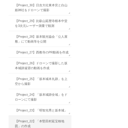
【Project_30】日吉大社東本宮と白山
姫神社をドローンで撮影
【Project_29】比叡山延暦寺根本中堂
を3次元レーザー測量で観測
【Preject_28】坂本観光協会「公人屋
敷」にて動画等を公開
【Preject_27】西教寺のPR動画を作成
【Preject_26】ドローンで撮影した坂
本城跡遠望の動画を作成
【Project_25】「坂本城本丸跡」を上
空から撮影
【Project_24】「坂本城跡全域」をド
ローンにて撮影
【Project_23】「明智光秀と坂本城」
【Project_22】「本堅田村延宝検地
図」の作成