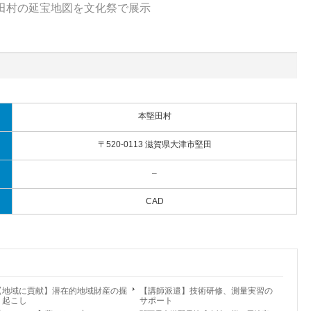
田村の延宝地図を文化祭で展示
本堅田村
〒520-0113 滋賀県大津市堅田
–
CAD
【地域に貢献】潜在的地域財産の掘
【講師派遣】技術研修、測量実習の
り起こし
サポート