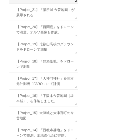
【Project_21】「膳所城 今昔地図」が
展示される
【Project_20】「百聞堤」をドローン
で測量。オルソ画像も作成。
【Project_19】比叡山高校のグラウン
ドをドローンで測量
【Project_18】「野添墓地」をドロー
ンで測量
【Project_17】「大神門神社」を三次
元計測機「FARO」にて計測
【Project_16】「下阪本今昔地図（坂
本城）」を作製しました。
【Project_15】大津城と大津百町の今
昔地図
【Project_14】「西教寺墓地」をドロ
－ンで観測。墓地総代会に寄贈。