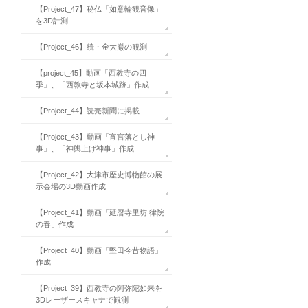
【Project_47】秘仏「如意輪観音像」
を3D計測
【Project_46】続・金大巌の観測
【project_45】動画「西教寺の四
季」、「西教寺と坂本城跡」作成
【Project_44】読売新聞に掲載
【Project_43】動画「宵宮落とし神
事」、「神輿上げ神事」作成
【Project_42】大津市歴史博物館の展
示会場の3D動画作成
【Project_41】動画「延暦寺里坊 律院
の春」作成
【Project_40】動画「堅田今昔物語」
作成
【Project_39】西教寺の阿弥陀如来を
3Dレーザースキャナで観測