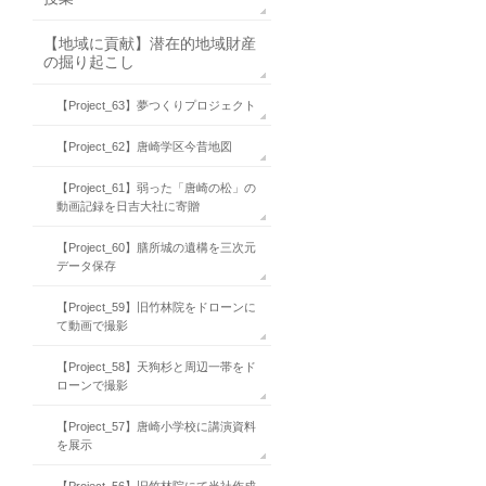
【地域に貢献】潜在的地域財産
の掘り起こし
【Project_63】夢つくりプロジェクト
【Project_62】唐崎学区今昔地図
【Project_61】弱った「唐崎の松」の
動画記録を日吉大社に寄贈
【Project_60】膳所城の遺構を三次元
データ保存
【Project_59】旧竹林院をドローンに
て動画で撮影
【Project_58】天狗杉と周辺一帯をド
ローンで撮影
【Project_57】唐崎小学校に講演資料
を展示
【Project_56】旧竹林院にて当社作成