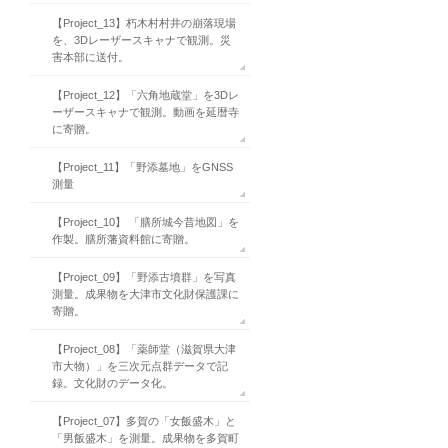
【Project_13】朽木村村井の崩落現場
を、3Dレーザースキャナで観測。災
害本部に送付。
【Project_12】「六角地蔵堂」を3Dレ
ーザースキャナで観測。動画を延暦寺
に寄贈。
【Project_11】「野添墓地」をGNSS
測量
【Project_10】 「膳所城今昔地図」を
作製。膳所藩資料館に寄贈。
【Project_09】「野添古墳群」を写真
測量。成果物を大津市文化財保護課に
寄贈。
【Project_08】「薬師堂（滋賀県大津
市大物）」を三次元点群データで記
録。文化財のデータ化。
【Project_07】多賀の「女飯盛木」と
「男飯盛木」を測量。成果物を多賀町