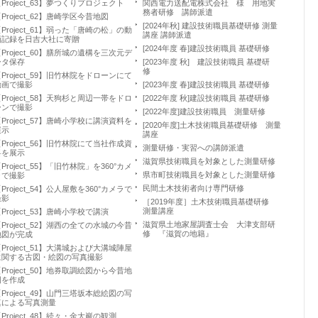
Project_63】夢つくりプロジェクト
関西電力送配電株式会社 様 用地実
務者研修 講師派遣
Project_62】唐崎学区今昔地図
[2024年秋] 建設技術職員基礎研修 測量
Project_61】弱った「唐崎の松」の動
講座 講師派遣
画記録を日吉大社に寄贈
[2024年度 春]建設技術職員 基礎研修
Project_60】膳所城の遺構を三次元デ
ータ保存
[2023年度 秋] 建設技術職員 基礎研
修
Project_59】旧竹林院をドローンにて
動画で撮影
[2023年度 春]建設技術職員 基礎研修
Project_58】天狗杉と周辺一帯をドロ
[2022年度 秋]建設技術職員 基礎研修
ーンで撮影
[2022年度]建設技術職員 測量研修
Project_57】唐崎小学校に講演資料を
[2020年度]土木技術職員基礎研修 測量
展示
講座
Project_56】旧竹林院にて当社作成資
測量研修・実習への講師派遣
料を展示
滋賀県技術職員を対象とした測量研修
Project_55】「旧竹林院」を360°カメ
県市町技術職員を対象とした測量研修
ラで撮影
民間土木技術者向け専門研修
Project_54】公人屋敷を360°カメラで
撮影
［2019年度］土木技術職員基礎研修
測量講座
Project_53】唐崎小学校で講演
滋賀県土地家屋調査士会 大津支部研
Project_52】湖西の全ての水城の今昔
修 『滋賀の地籍』
地図が完成
Project_51】大溝城および大溝城陣屋
に関する古図・絵図の写真撮影
Project_50】地券取調絵図から今昔地
図を作成
Project_49】山門三塔坂本総絵図の写
真による写真測量
Project_48】続々・金大巖の観測