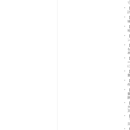
【
【
【
【
【
【
【
【
【
【
【
【