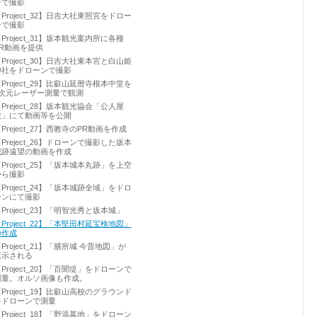
ンで撮影
Project_32】日吉大社東照宮をドロー
ンで撮影
Project_31】坂本観光案内所に各種
PR動画を提供
Project_30】日吉大社東本宮と白山姫
神社をドローンで撮影
Project_29】比叡山延暦寺根本中堂を
3次元レーザー測量で観測
Preject_28】坂本観光協会「公人屋
敷」にて動画等を公開
Preject_27】西教寺のPR動画を作成
Preject_26】ドローンで撮影した坂本
城跡遠望の動画を作成
Project_25】「坂本城本丸跡」を上空
から撮影
Project_24】「坂本城跡全域」をドロ
ーンにて撮影
Project_23】「明智光秀と坂本城」
Project_22】「本堅田村延宝検地図」
の作成
Project_21】「膳所城 今昔地図」が
展示される
Project_20】「百聞堤」をドローンで
測量。オルソ画像も作成。
Project_19】比叡山高校のグラウンド
をドローンで測量
Project_18】「野添墓地」をドローン