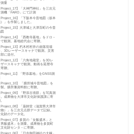
で測量
Project_17】「大神門神社」を三次元
計測機「FARO」にて計測
Project_16】「下阪本今昔地図（坂本
城）」を作製しました。
Project_15】大津城と大津百町の今昔
地図
Project_14】「西教寺墓地」をドロ－
ンで観測。墓地総代会に寄贈。
Project_13】朽木村村井の崩落現場
を、3Dレーザースキャナで観測。災害
本部に送付。
Project_12】「六角地蔵堂」を3Dレ
ーザースキャナで観測。動画を延暦寺
に寄贈。
Project_11】「野添墓地」をGNSS測
量
Project_10】 「膳所城今昔地図」を
作製。膳所藩資料館に寄贈。
Project_09】「野添古墳群」を写真測
量。成果物を大津市文化財保護課に寄
贈。
Project_08】「薬師堂（滋賀県大津市
大物）」を三次元点群データで記録。
文化財のデータ化。
Project_07】多賀の「女飯盛木」と
「男飯盛木」を測量。成果物を多賀町
立文化財センタ－に寄贈。
Project_06】「日吉御田神社の大楠」