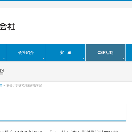
会社紹介
実 績
CSR活動
習
業
»
安曇小学校で測量体験学習