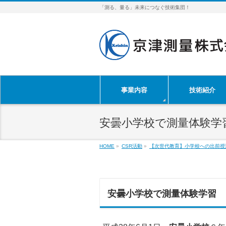
「測る、量る」未来につなぐ技術集団！
事業内容
技術紹介
安曇小学校で測量体験学
HOME
»
CSR活動
»
【次世代教育】小学校への出前授
安曇小学校で測量体験学習