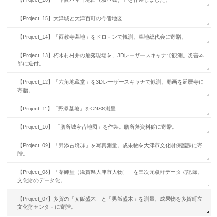
【Project_16】「下阪本今昔地図（坂本城）」を作製しました。
【Project_15】大津城と大津百町の今昔地図
【Project_14】「西教寺墓地」をドロ－ンで観測。墓地総代会に寄贈。
【Project_13】朽木村村井の崩落現場を、3Dレーザースキャナで観測。災害本
部に送付。
【Project_12】「六角地蔵堂」を3Dレーザースキャナで観測。動画を延暦寺に
寄贈。
【Project_11】「野添墓地」をGNSS測量
【Project_10】 「膳所城今昔地図」を作製。膳所藩資料館に寄贈。
【Project_09】「野添古墳群」を写真測量。成果物を大津市文化財保護課に寄
贈。
【Project_08】「薬師堂（滋賀県大津市大物）」を三次元点群データで記録。
文化財のデータ化。
【Project_07】多賀の「女飯盛木」と「男飯盛木」を測量。成果物を多賀町立
文化財センタ－に寄贈。