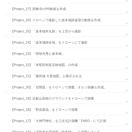
【Preject_27】西教寺のPR動画を作成
【Preject_26】ドローンで撮影した坂本城跡遠望の動画を作成
【Project_25】「坂本城本丸跡」を上空から撮影
【Project_24】「坂本城跡全域」をドローンにて撮影
【Project_23】「明智光秀と坂本城」
【Project_22】「本堅田村延宝検地図」の作成
【Project_21】「膳所城 今昔地図」が展示される
【Project_20】「百聞堤」をドローンで測量。オルソ画像も作成。
【Project_19】比叡山高校のグラウンドをドローンで測量
【Project_18】「野添墓地」をドローンで測量
【Project_17】「大神門神社」を三次元計測機「FARO」にて計測