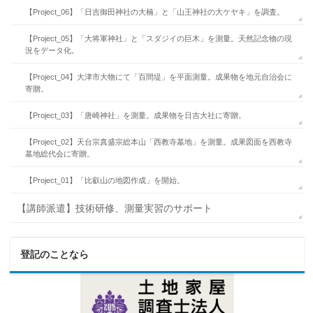
【Project_06】「日吉御田神社の大楠」と「山王神社の大ケヤキ」を調査。
【Project_05】「大将軍神社」と「スダジイの巨木」を測量。天然記念物の現
況をデータ化。
【Project_04】大津市大物にて「百間堤」を平面測量。成果物を地元自治会に
寄贈。
【Project_03】「唐崎神社」を測量。成果物を日吉大社に寄贈。
【Project_02】天台宗真盛宗総本山「西教寺墓地」を測量。成果図面を西教寺
墓地総代会に寄贈。
【Project_01】「比叡山の地図作成」を開始。
【講師派遣】技術研修、測量実習のサポート
登記のことなら