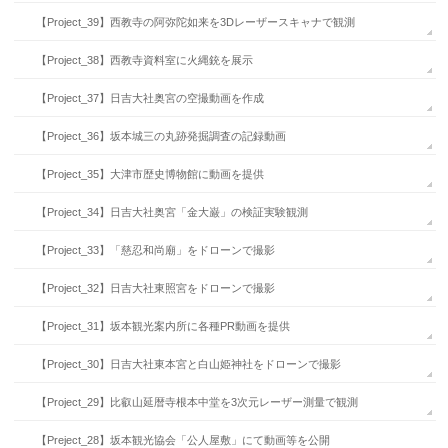
【Project_39】西教寺の阿弥陀如来を3Dレーザースキャナで観測
【Project_38】西教寺資料室に火縄銃を展示
【Project_37】日吉大社奥宮の空撮動画を作成
【Project_36】坂本城三の丸跡発掘調査の記録動画
【Project_35】大津市歴史博物館に動画を提供
【Project_34】日吉大社奥宮「金大巌」の検証実験観測
【Project_33】「慈忍和尚廟」をドローンで撮影
【Project_32】日吉大社東照宮をドローンで撮影
【Project_31】坂本観光案内所に各種PR動画を提供
【Project_30】日吉大社東本宮と白山姫神社をドローンで撮影
【Project_29】比叡山延暦寺根本中堂を3次元レーザー測量で観測
【Preject_28】坂本観光協会「公人屋敷」にて動画等を公開