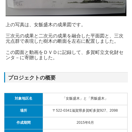
上の写真は、女飯盛木の成果図です。
三次元の成果と二次元の成果を融合した平面図と、三次
元点群で表現した樹木の断面を左右に配置しました。
この図面と動画をＤＶＤに記録して、多賀町立文化財セ
ンタ－に寄贈しました。
プロジェクトの概要
対象地区名
「女飯盛木」と「男飯盛木」
場所
〒522-0341滋賀県多賀町多賀927、2098
作成期間
2015年6月