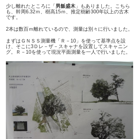
少し離れたところに「
男飯盛木
」もありました。こちら
も、幹周6.32ｍ、樹高15ｍ、推定樹齢300年以上の古木
です。
2本は数百ｍ離れているので、測量は別々に行いました。
まずはＧＮＳＳ測量機「Ｒ－10」を使って基準点を設
け、そこに3Ｄレ－ザ－スキャナを設置してスキャニン
グ。Ｒ－10を使って現況平面測量を一人で行いました。