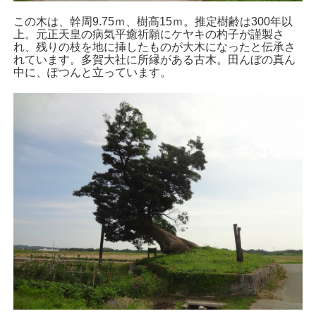
この木は、幹周9.75ｍ、樹高15ｍ。推定樹齢は300年以
上。元正天皇の病気平癒祈願にケヤキの杓子が謹製さ
れ、残りの枝を地に挿したものが大木になったと伝承さ
れています。多賀大社に所縁がある古木。田んぼの真ん
中に、ぽつんと立っています。