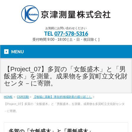
お気軽にお問い合わせください
TEL
077-578-5316
受付時間 9:00 - 18:00 [ 土・日・祝日除く ]
MENU
【Project_07】多賀の「女飯盛木」と「男
飯盛木」を測量。成果物を多賀町立文化財
センタ－に寄贈。
HOME
»
CSR活動
»
【地域に貢献】潜在的地域財産の掘り起こし
»
【Project_07】多賀の「女飯盛木」と「男飯盛木」を測量。成果物を多賀町立文化財センタ
－に寄贈。
多賀の「女飯盛木」と「男飯盛木」