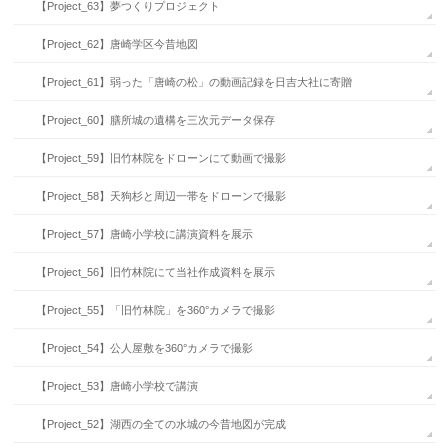
【Project_63】夢つくりプロジェクト
【Project_62】唐崎学区今昔地図
【Project_61】弱った「唐崎の松」の動画記録を日吉大社に寄贈
【Project_60】膳所城の遺構を三次元データ保存
【Project_59】旧竹林院をドローンにて動画で撮影
【Project_58】天狗杉と周辺一帯をドローンで撮影
【Project_57】唐崎小学校に講演資料を展示
【Project_56】旧竹林院にて当社作成資料を展示
【Project_55】「旧竹林院」を360°カメラで撮影
【Project_54】公人屋敷を360°カメラで撮影
【Project_53】唐崎小学校で講演
【Project_52】湖西の全ての水城の今昔地図が完成