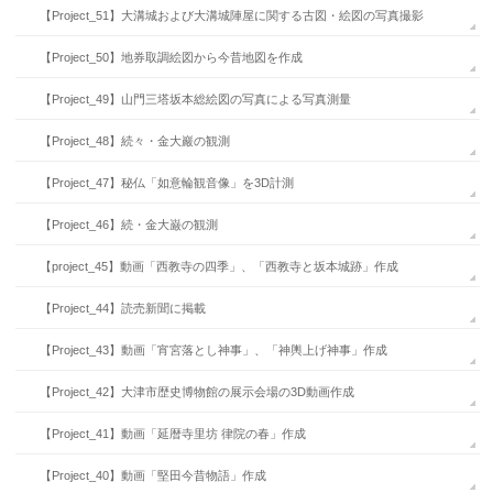
【Project_51】大溝城および大溝城陣屋に関する古図・絵図の写真撮影
【Project_50】地券取調絵図から今昔地図を作成
【Project_49】山門三塔坂本総絵図の写真による写真測量
【Project_48】続々・金大巖の観測
【Project_47】秘仏「如意輪観音像」を3D計測
【Project_46】続・金大巌の観測
【project_45】動画「西教寺の四季」、「西教寺と坂本城跡」作成
【Project_44】読売新聞に掲載
【Project_43】動画「宵宮落とし神事」、「神輿上げ神事」作成
【Project_42】大津市歴史博物館の展示会場の3D動画作成
【Project_41】動画「延暦寺里坊 律院の春」作成
【Project_40】動画「堅田今昔物語」作成