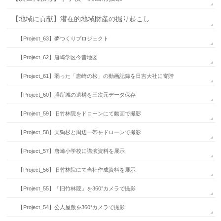
【地域に貢献】潜在的地域財産の掘り起こし
【Project_63】夢つくりプロジェクト
【Project_62】唐崎学区今昔地図
【Project_61】弱った「唐崎の松」の動画記録を日吉大社に寄贈
【Project_60】膳所城の遺構を三次元データ保存
【Project_59】旧竹林院をドローンにて動画で撮影
【Project_58】天狗杉と周辺一帯をドローンで撮影
【Project_57】唐崎小学校に講演資料を展示
【Project_56】旧竹林院にて当社作成資料を展示
【Project_55】「旧竹林院」を360°カメラで撮影
【Project_54】公人屋敷を360°カメラで撮影