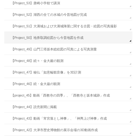
【Project_53】唐崎小学校で講演
【Project_52】湖西の全ての水城の今昔地図が完成
【Project_51】大溝城および大溝城陣屋に関する古図・絵図の写真撮影
【Project_50】地券取調絵図から今昔地図を作成
【Project_49】山門三塔坂本総絵図の写真による写真測量
【Project_48】続々・金大巖の観測
【Project_47】秘仏「如意輪観音像」を3D計測
【Project_46】続・金大巌の観測
【project_45】動画「西教寺の四季」、「西教寺と坂本城跡」作成
【Project_44】読売新聞に掲載
【Project_43】動画「宵宮落とし神事」、「神輿上げ神事」作成
【Project_42】大津市歴史博物館の展示会場の3D動画作成