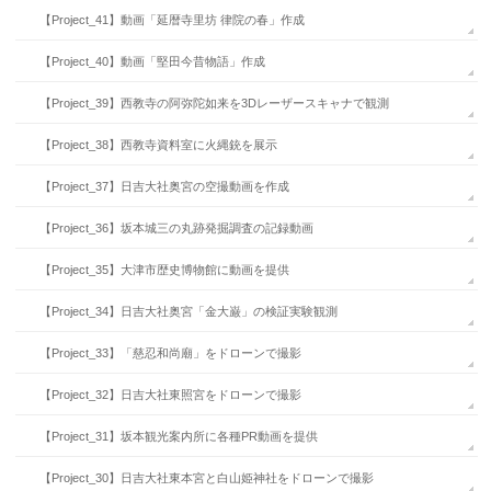
【Project_41】動画「延暦寺里坊 律院の春」作成
【Project_40】動画「堅田今昔物語」作成
【Project_39】西教寺の阿弥陀如来を3Dレーザースキャナで観測
【Project_38】西教寺資料室に火縄銃を展示
【Project_37】日吉大社奥宮の空撮動画を作成
【Project_36】坂本城三の丸跡発掘調査の記録動画
【Project_35】大津市歴史博物館に動画を提供
【Project_34】日吉大社奥宮「金大巌」の検証実験観測
【Project_33】「慈忍和尚廟」をドローンで撮影
【Project_32】日吉大社東照宮をドローンで撮影
【Project_31】坂本観光案内所に各種PR動画を提供
【Project_30】日吉大社東本宮と白山姫神社をドローンで撮影