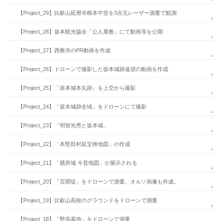
【Project_29】比叡山延暦寺根本中堂を3次元レーザー測量で観測
【Preject_28】坂本観光協会「公人屋敷」にて動画等を公開
【Preject_27】西教寺のPR動画を作成
【Preject_26】ドローンで撮影した坂本城跡遠望の動画を作成
【Project_25】「坂本城本丸跡」を上空から撮影
【Project_24】「坂本城跡全域」をドローンにて撮影
【Project_23】「明智光秀と坂本城」
【Project_22】「本堅田村延宝検地図」の作成
【Project_21】「膳所城 今昔地図」が展示される
【Project_20】「百聞堤」をドローンで測量。オルソ画像も作成。
【Project_19】比叡山高校のグラウンドをドローンで測量
【Project_18】「野添墓地」をドローンで測量