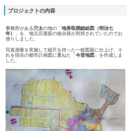
プロジェクトの内容
事務所がある
穴太
の地の「
地券取調総絵図（明治七
年）
」を、地元庄屋筋の徳永様が所持されていたのでお
借りしました。
写真測量を実施して縮尺を持った一枚図面に仕上げ、そ
れを現在の都市計画図に重ねた「
今昔地図
」を作成しま
した。