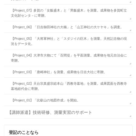
【Project_07】多賀の「女飯盛木」と「男飯盛木」を測量。成果物を多賀町立
文化財センタ－に寄贈。
【Project_06】「日吉御田神社の大楠」と「山王神社の大ケヤキ」を調査。
【Project_05】「大将軍神社」と「スダジイの巨木」を測量。天然記念物の現
況をデータ化。
【Project_04】大津市大物にて「百間堤」を平面測量。成果物を地元自治会に
寄贈。
【Project_03】「唐崎神社」を測量。成果物を日吉大社に寄贈。
【Project_02】天台宗真盛宗総本山「西教寺墓地」を測量。成果図面を西教寺
墓地総代会に寄贈。
【Project_01】「比叡山の地図作成」を開始。
【講師派遣】技術研修、測量実習のサポート
登記のことなら