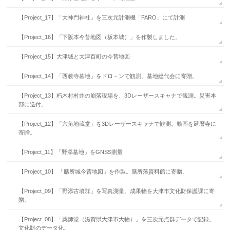
【Project_17】「大神門神社」を三次元計測機「FARO」にて計測
【Project_16】「下阪本今昔地図（坂本城）」を作製しました。
【Project_15】大津城と大津百町の今昔地図
【Project_14】「西教寺墓地」をドロ－ンで観測。墓地総代会に寄贈。
【Project_13】朽木村村井の崩落現場を、3Dレーザースキャナで観測。災害本
部に送付。
【Project_12】「六角地蔵堂」を3Dレーザースキャナで観測。動画を延暦寺に
寄贈。
【Project_11】「野添墓地」をGNSS測量
【Project_10】 「膳所城今昔地図」を作製。膳所藩資料館に寄贈。
【Project_09】「野添古墳群」を写真測量。成果物を大津市文化財保護課に寄
贈。
【Project_08】「薬師堂（滋賀県大津市大物）」を三次元点群データで記録。
文化財のデータ化。