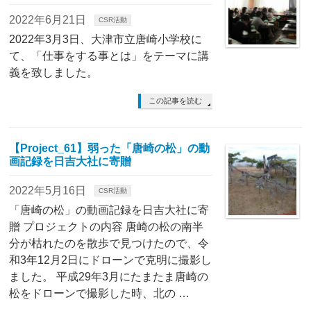
2022年6月21日
CSR活動
2022年3月3日、大津市立唐崎小学校に
て、「仕事をする事とは」をテーマに講
義を致しました。
この記事を読む
【Project_61】弱った「唐崎の松」の動
画記録を日吉大社に寄贈
2022年5月16日
CSR活動
「唐崎の松」の動画記録を日吉大社に寄
贈 プロジェクトの内容 唐崎の松の南半
分が枯れたのを散歩で見つけたので、令
和3年12月2日にドローンで克明に撮影し
ました。 平成29年3月にたまたま唐崎の
松をドローンで撮影した時、北の …