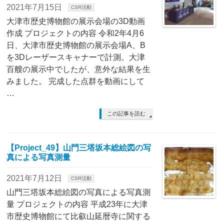
2021年7月15日
CSR活動
大津市歴史博物館の展示会場の3D動画
作成 プロジェクトの内容 令和2年4月6
日、大津市歴史博物館の展示会場A、B
を3Dレーザースキャナーで計測。大津
百艘の展示中でしたが、意外な結果を生
みました。 完成した点群を動画にして
…
この記事を読む
【Project_49】山門三塔坂本総絵図の写
真による写真測量
2021年7月12日
CSR活動
山門三塔坂本総絵図の写真による写真測
量 プロジェクトの内容 平成23年に大津
市歴史博物館にて比叡山延暦寺に関する