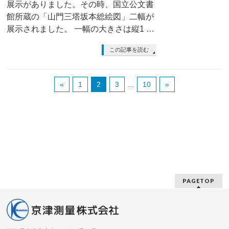
展示がありました。その時、国立公文書
館所蔵の「山門三塔坂本総絵図」二幅が
展示されました。 一幅の大きさは縦1 …
この記事を読む
«
1
2
3
…
10
»
PAGETOP