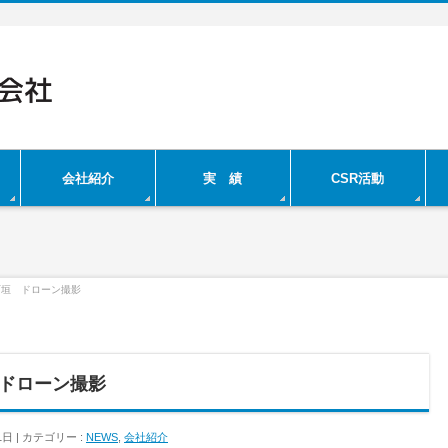
会社紹介
実 績
CSR活動
石垣 ドローン撮影
ドローン撮影
1日
カテゴリー :
NEWS
,
会社紹介