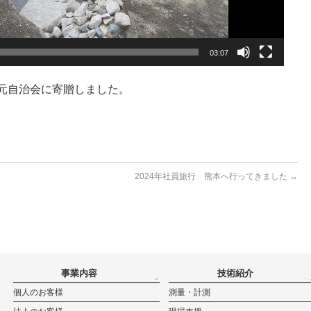
03:07
元自治会に寄贈しました。
2024年社員旅行 熊本へ行ってきました
→
事業内容
技術紹介
個人のお客様
測量・計測