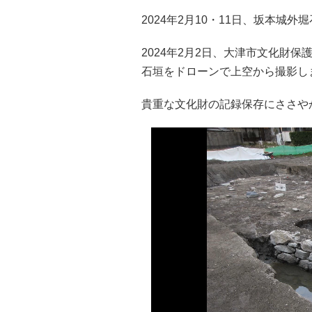
2024年2月10・11日、坂本城
2024年2月2日、大津市文化財
石垣をドローンで上空から撮影し
貴重な文化財の記録保存にささや
動
画
プ
レ
ー
ヤ
ー